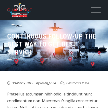
Skip
to
content
CONTINUOUS FOLLOW-UP THE
BEST WAY TO GET BEST
SERVICE
October 5, 2015
by
union_6624
Comment Closed
Phasellus accumsan nibh odio, a tincidunt nunc
condimentum non. Maecenas fringilla consectetur
luctus. Nulla ut iaculis quam, pharetra porta libero.